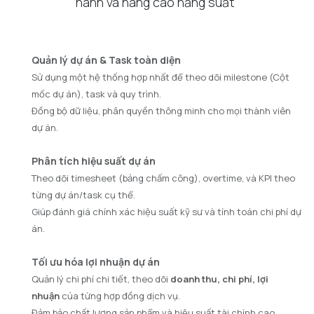
hành và nâng cao năng suất"
Quản lý dự án & Task toàn diện
Sử dụng một hệ thống hợp nhất để theo dõi milestone (Cột
mốc dự án), task và quy trình.
Đồng bộ dữ liệu, phân quyền thông minh cho mọi thành viên
dự án.
Phân tích hiệu suất dự án
Theo dõi timesheet (bảng chấm công), overtime, và KPI theo
từng dự án/task cụ thể.
Giúp đánh giá chính xác hiệu suất kỹ sư và tính toán chi phí dự
án. ​
Tối ưu hóa lợi nhuận dự án
Quản lý chi phí chi tiết, theo dõi
doanh thu, chi phí, lợi
nhuận
của từng hợp đồng dịch vụ.
Đảm bảo chất lượng sản phẩm và hiệu suất tài chính cao.