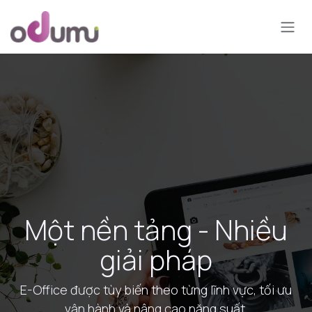
Bỏ qua để đến Nội dung
Một nền tảng - Nhiều
giải pháp
E-Office được tùy biến theo từng lĩnh vực, tối ưu
vận hành và nâng cao năng suất.